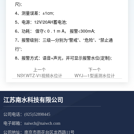
尺);
4、测量误差：±1cm;
5、电源：12V/20AH蓄电池;
6、功耗： 值守< 0 . 1 m A， 报警<300mA;
7、报警级别：三级—分别为“警戒”、“危险”、“禁止通
行”;
8、报警方式：语音+声光，并可显示报警水位(定制);
上一个
下一个
NSY.WTZ-V1视频水位计
WYJ—1型遥测水位计
江苏南水科技有限公司
公司电话：
(025)52898445
电子邮箱：
naiwch@naiwch.com
公司地址：南京市雨花台区龙西路11号