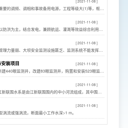
[ 2021-11-08 ]
要的调频、调相和事故备用电源，工程等级大(1)等，枢纽
大上、下游水位差达481米，总装机容量80万千瓦。
[ 2021-11-08 ]
以防洪为主，结合发电，兼顾航运、灌溉等效益综合利用枢
容为3.74亿m3，电站装机容量为132.0MW。工程等别为Ⅱ等
[ 2021-11-08 ]
管理力量弱、大坝安全监测设施匮乏、监测系统不能发挥作
中小型水库项目特点和信息化建设需求，开展中小型安全监
与安装项目
[ 2021-11-08 ]
440眼监测井，改建83眼监测井，购置和安装523眼监测
个)。
[ 2021-11-08 ]
江新联围水系是由江新联围围内的中小河流组成，其中围内
形成了一个大围套小围、环环相扣的复杂水系。
[ 2021-11-08 ]
涡流或强涡流，断面最小工作水深>1 m。