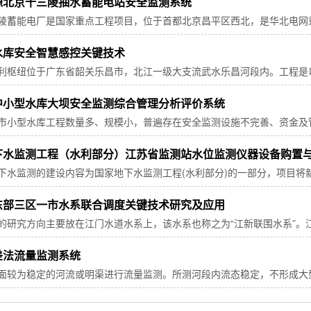
源北京十三陵抽水蓄能电站安全监测系统
陵蓄能电厂是国家重点工程项目，位于首都北京昌平区西北，是华北电网重
级，水工建筑物主要由上池、引水系统(水道)和地下厂房等组成，电站的最
水库安全智慧感控关键技术
利枢纽位于广东省韶关乐昌市，北江一级大支流武水乐昌河段内。工程是
常蓄水位为154.5m，校核洪水位164.4m，防洪库容2.11亿m3，总库
型，主要建筑物由拦河坝、电站进水口、输水隧洞及电站厂房建筑物组成。
中小型水库大坝安全监测综合管理分析评价系统
市小型水库工程数量多、规模小，普遍存在安全监测设施不完善、资金及
监测空白等问题，成都市中小型水库的安全管理存在巨大隐患，亟需结合
理分析评价平台建设
下水监测工程（水利部分）江苏省监测站水位监测仪器设备购置
下水监测的建设内容为国家地下水监测工程(水利部分)的一部分，项目将新建
监测仪器设备以及523套监测站辅助设施(井口保护设施523个，标识牌523
东部三区一市水系联合调度关键技术研究及应用
的研究方向主要放在江门水道水系上，该水系也称之为“江新联围水系”。
以各主干河道进行分割，形成若干个中小围，围内又分布着若干小河流，
差法流量监测系统
面较为稳定的河流或明渠进行流量监测。所测河段内流态稳定，不形成大型