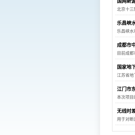
国网新
北京十三
建筑为1
乐昌峡
乐昌峡水
纽工程，正
大(2)
成都市
目前成都
用、甚至
测综合管
国家地
江苏省地
井的水位
江门市
本次项目
的河流又
无线时
用于对断