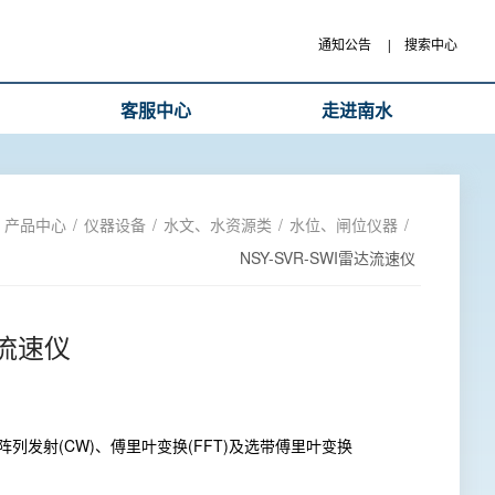
通知公告
|
搜索中心
客服中心
走进南水
产品中心
/
仪器设备
/
水文、水资源类
/
水位、闸位仪器
/
NSY-SVR-SWΙ雷达流速仪
达流速仪
阵列发射(CW)、傅里叶变换(FFT)及选带傅里叶变换