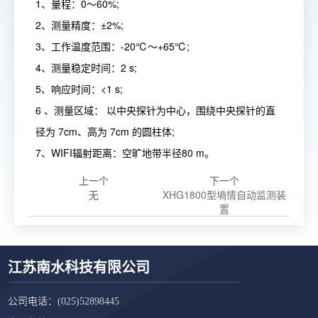
1、量程：0～60%;
2、测量精度：±2%;
3、工作温度范围：-20℃～+65℃;
4、测量稳定时间：2 s;
5、响应时间：<1 s;
6 、测量区域： 以中央探针为中心，围绕中央探针的直
径为 7cm、高为 7cm 的圆柱体;
7、WIFI辐射距离：空旷地带半径80 m。
上一个
下一个
无
XHG1800型墒情自动监测装
置
江苏南水科技有限公司
公司电话：
(025)52898445