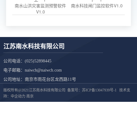
南水山洪灾害监测预警软件
南水科技闸门监控软件V1.0
V1.0
江苏南水科技有限公司
公司电话：
(025)52898445
电子邮箱：
naiwch@naiwch.com
公司地址：南京市雨花台区龙西路11号
版权所有@2021江苏南水科技有限公司 备案号：
苏ICP备13047939号-1
技术支
持：
中企动力
南京