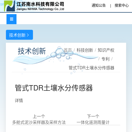
通知公告
|
搜索中心

技术创新

首页
/
科技创新
/
知识产权
技术创新
/
专利
/
管式TDR土壤水分传感器
管式TDR土壤水分传感器
详情
上一个
下一个
多舱式泥沙采样器及采样方法
一体化遥测雨量计