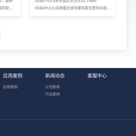
计，最新
SEBA PULS系列雷达水位计(以下简称
度的前提
SEBAPULS)采用雷达波测量安装位置到水面的
。
距离，测量不受温度、湿度、风速、降雨等环
境因素影响。
应用案例
新闻动态
客服中心
应用案例
公司新闻
行业新闻