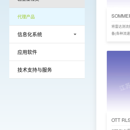
代理产品
将雷达测流
信息化系统
备(各种流速
SLADCP
式雷达测流
应用软件
受水毁影响
保障人员安
特别适合承
技术支持与服务
OTT R