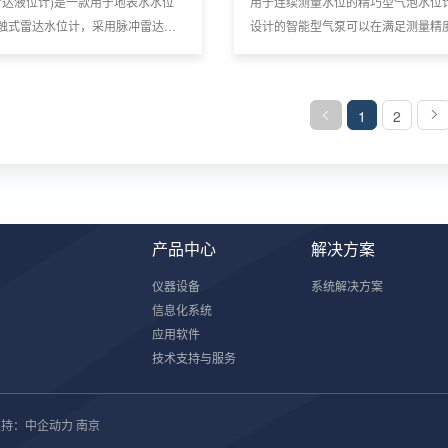
S(雷达液位计)是一款用于地表水水位
用于连续测量水位的精巧型气泡水位
触式雷达水位计，采用脉冲雷达技
设计的智能型气泵可以在满足测量精
行测量，测量时不受温度梯度、水
下减小打气体积，以便节省系统功耗
及沉淀物的影响，可以获取精确的
1
2
产品中心
解决方案
仪器设备
系统解决方案
信息化系统
应用软件
技术支持与服务
持：
中企动力
南京