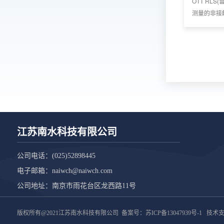
OTT RL
测量的非接
术对水位进
中污染物以
测量结果。
江苏南水科技有限公司
公司电话：
(025)52898445
电子邮箱：
naiwch@naiwch.com
公司地址：南京市雨花台区龙西路11号
版权所有@2021江苏南水科技有限公司 备案号：
苏ICP备13047939号-1
技术支