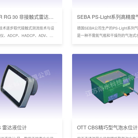
SOMMER RG 30 非接触式雷达流速传感器
技术逐步取代接触式测流技术与设
德国SEBA公司生产的PS-Light系
仪、ADCP、HADCP、ADV、
是一种不需氮气瓶和干燥剂的气泡式
 和超声波时差法测流系统等)。非接触
有多种量程供选择。
系统土建简单，便于随时维护，少
，不受污水腐蚀，不受泥沙影响，
全。不仅可用于平时环境监测，且
担急难险重观测任务。
LS 雷达液位计
OTT CBS精巧型气泡水位计